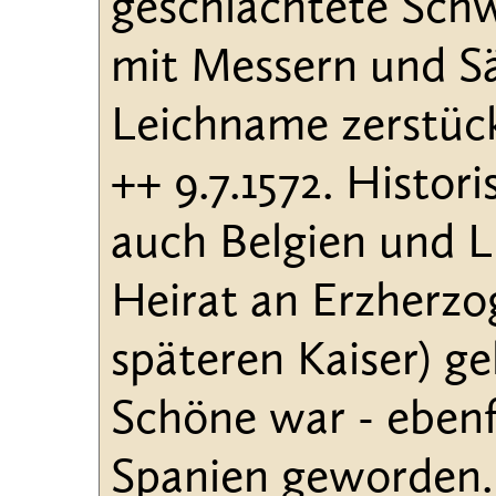
geschlachtete Sch
mit Messern und Sä
Leichname zerstück
++ 9.7.1572. Histor
auch Belgien und 
Heirat an Erzherzo
späteren Kaiser) g
Schöne war - ebenf
Spanien geworden. M