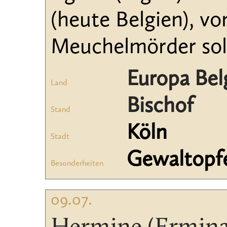
(heute Belgien), vo
Meuchelmörder soll
Europa Bel
Land
Bischof
Stand
Köln
Stadt
Gewaltopf
Besonderheiten
09.07.