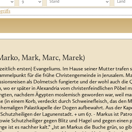
riffs
Marko, Mark, Marc, Marek)
(zeitlich ersten) Evangeliums. Im Hause seiner Mutter trafen 
ammelpunkt für die frühe Christengemeinde in Jerusalem. Ma
issionsreisen als Dolmetsch fungierte und der wohl auch die 
 wo er später in Alexandria vom christenfeindlichen Pöbel m
langten, nachdem Ägypten moslemisch geworden war, weil ma
se (in einem Korb, verdeckt durch Schweinefleisch, das den Mo
 ehemaligen Palastkapelle der Dogen aufbewahrt. Aus der Kap
chutzheiligen der Lagunenstadt. + um 67. - Markus ist Patron
owie Schutzheiliger gegen Blitz und Hagel und gegen einen p
ge ist es nachher kalt.“ „Ist an Markus die Buche grün, so gibt