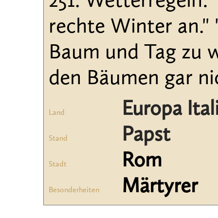
251. Wetterregeln:
rechte Winter an."
Baum und Tag zu w
den Bäumen gar nic
Europa Ital
Land
Papst
Stand
Rom
Stadt
Märtyrer
Besonderheiten