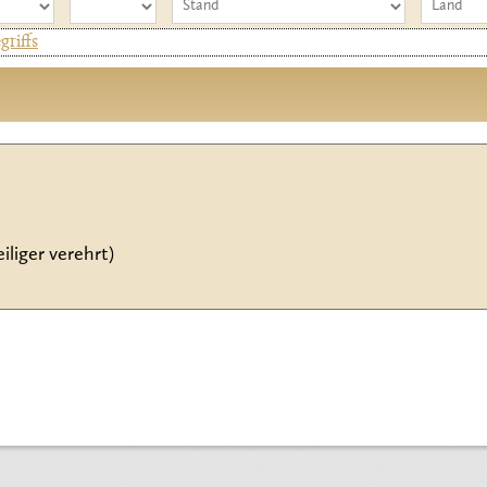
riffs
e
iliger verehrt)