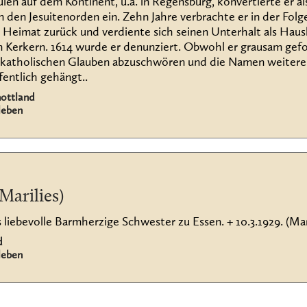
n auf dem Kontinent, u.a. in Regensburg, konvertierte er al
n den Jesuitenorden ein. Zehn Jahre verbrachte er in der Folge
e Heimat zurück und verdiente sich seinen Unterhalt als Hau
n Kerkern. 1614 wurde er denunziert. Obwohl er grausam gefo
m katholischen Glauben abzuschwören und die Namen weiterer
fentlich gehängt..
hottland
leben
Marilies)
iebevolle Barmherzige Schwester zu Essen. + 10.3.1929. (Marli
d
leben