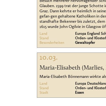
Besuch mehrerer hervorragender Schule
Glauben. 1599 trat der junge Schotte i
Graz. Dann kehrte er heimlich in sein
gefan-gen gehaltene Katholiken in de
standhafte Bekenner bis zuletzt, de
1615 wurde John Ogilvie in Glasgow öf
Land
Europa England Sc
Stand
Orden- und Kloster
Besonderheiten
Gewaltopfer
10.03.
Maria-Elisabeth (Marlies, 
Maria-Elisabeth Bönnemann wirkte als l
Land
Europa Deutschlan
Stand
Orden- und Kloster
Stadt
Essen