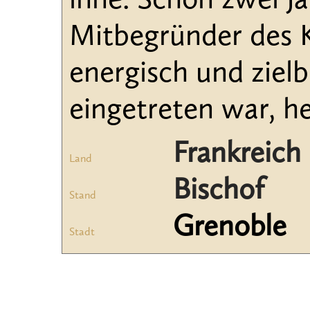
inne. Schon zwei J
Mitbegründer des 
energisch und ziel
eingetreten war, he
Frankreich
Land
Bischof
Stand
Grenoble
Stadt