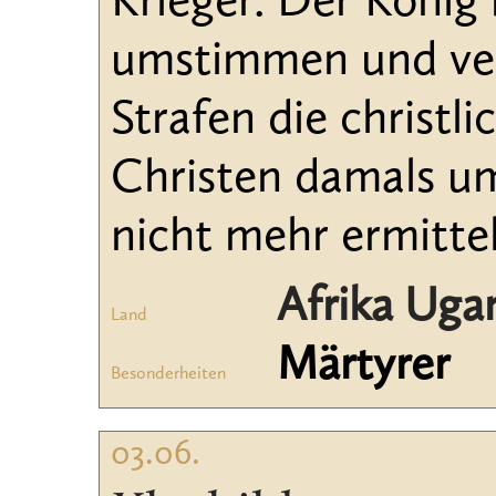
Krieger. Der König 
umstimmen und ver
Strafen die christli
Christen damals u
nicht mehr ermitte
Afrika Uga
Land
Märtyrer
Besonderheiten
03.06.