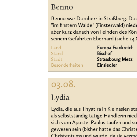
Benno
Benno war Domherr in Straßburg. Doch e
"im finstern Walde" (Finsterwald) ni
aber kurz danach von Feinden des Köni
seinem Gefährten Eberhard (siehe 14.8
Land
Europa Frankreich
Stand
Bischof
Stadt
Strassbourg Metz
Besonderheiten
Einsiedler
03.08.
Lydia
Lydia, die aus Thyatira in Kleinasien 
als selbstständig tätige Händlerin ni
sich vom Apostel Paulus taufen und sol
gewesen sein (bisher hatte das Christe
Christentums und wurde, da sie vermö