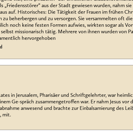
s „Friedensstörer“ aus der Stadt gewiesen wurden, nahm si
us auf. Historisches: Die Tätigkeit der Frauen im frühen Chr
zu beherbergen und zu versorgen. Sie versammelten oft die G
eilich noch keine festen Formen aufwies, wirkten sogar als 
 selbst missionarisch tätig. Mehrere von ihnen wurden von Pa
namentlich hervorgehoben
nd
es in Jerusalem, Pharisäer und Schriftgelehrter, war heimlic
einem Ge-spräch zusammengetroffen war. Er nahm Jesus vor 
euzabnahme anwesend und brachte zur Einbalsamierung des Le
, mit.