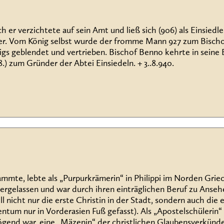
r verzichtete auf sein Amt und ließ sich (906) als Einsiedler
eder. Vom König selbst wurde der fromme Mann 927 zum Bischo
gs geblendet und vertrieben. Bischof Benno kehrte in seine 
.) zum Gründer der Abtei Einsiedeln. + 3..8.940.
stammte, lebte als „Purpurkrämerin“ in Philippi im Norden Griec
edergelassen und war durch ihren einträglichen Beruf zu Anseh
l nicht nur die erste Christin in der Stadt, sondern auch die
ntum nur in Vorderasien Fuß gefasst). Als „Apostelschülerin“
gend war, eine „Mäzenin“ der christlichen Glaubensverkünder