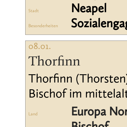
Neapel
Stadt
Sozialeng
Besonderheiten
08.01.
Thorfinn
Thorfinn (Thorste
Bischof im mittelal
Europa No
Land