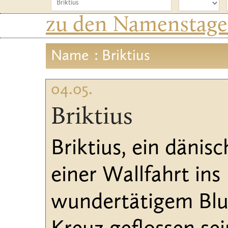
zu den Namenstagen
Name
: Briktius
04.05.
Briktius
Briktius, ein dänis
einer Wallfahrt ins
wundertätigem Blut