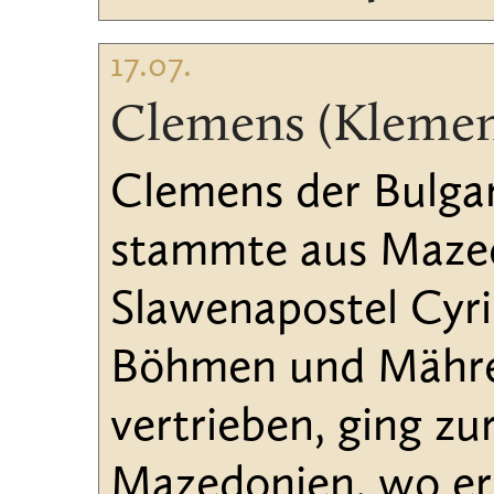
17.07.
Clemens (Klemen
Clemens der Bulga
stammte aus Mazedo
Slawenapostel Cyri
Böhmen und Mähren
vertrieben, ging z
Mazedonien, wo er i