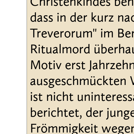
Christenkindes benö
dass in der kurz na
Treverorum" im Be
Ritualmord überhau
Motiv erst Jahrzehn
ausgeschmückten W
ist nicht uninteres
berichtet, der jung
Frömmigkeit wegen