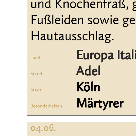
und Knochenfraß, 
Fußleiden sowie g
Hautausschlag.
Europa Ital
Land
Adel
Stand
Köln
Stadt
Märtyrer
Besonderheiten
04.06.