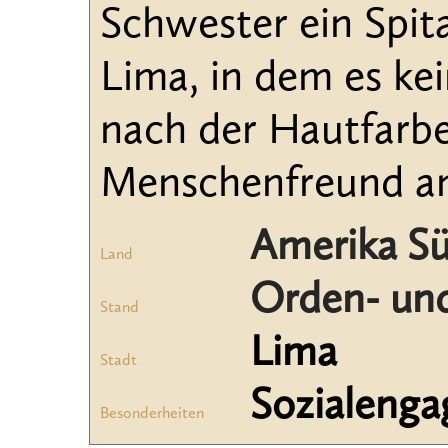
Schwester ein Spita
Lima, in dem es ke
nach der Hautfarbe
Menschenfreund an
Amerika Sü
Land
Orden- und
Stand
Lima
Stadt
Sozialeng
Besonderheiten