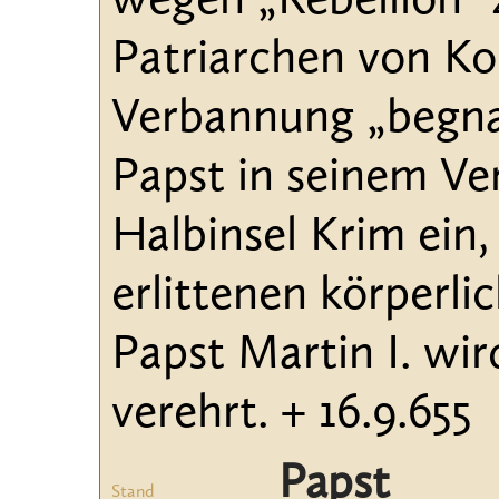
wegen „Rebellion“ z
Patriarchen von Ko
Verbannung „begnad
Papst in seinem Ve
Halbinsel Krim ein
erlittenen körperli
Papst Martin I. wir
verehrt. + 16.9.655
Papst
Stand